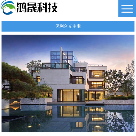
保利合光尘樾