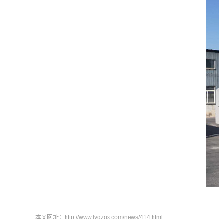
本文网址：http://www.lyqzgs.com/news/414.html