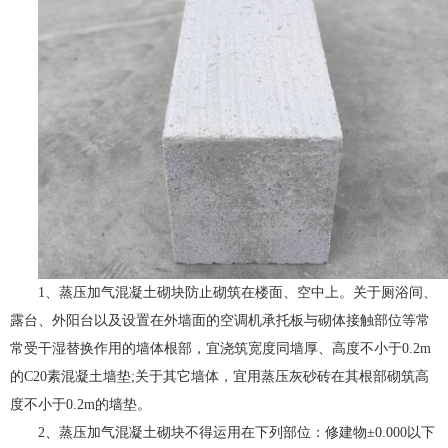
1、蒸压加气混凝土砌块防止砌筑在楼面、空中上。关于厕浴间、
露台、外阳台以及设置在外墙面的空调机承托板与砌体接触部位等常
常受干湿替换作用的墙体根部，宜浇筑宽度同墙厚、高度不小于0.2m
的C20素混凝土墙垫;关于其它墙体，宜用蒸压灰砂砖在其根部砌筑高
度不小于0.2m的墙垫。
2、蒸压加气混凝土砌块不得运用在下列部位：修建物±0.000以下